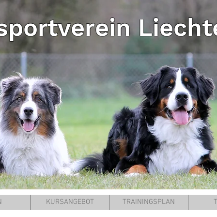
portverein Liecht
N
KURSANGEBOT
TRAININGSPLAN